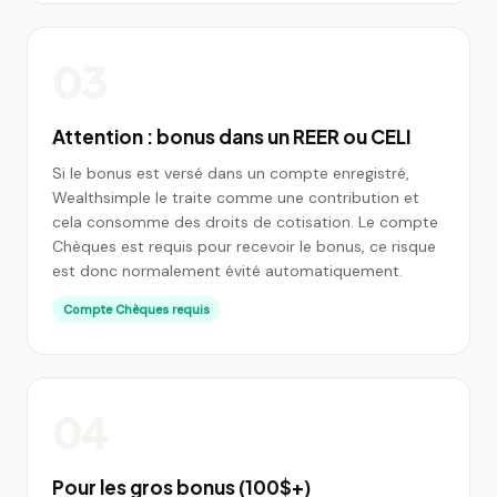
03
Attention : bonus dans un REER ou CELI
Si le bonus est versé dans un compte enregistré,
Wealthsimple le traite comme une contribution et
cela consomme des droits de cotisation. Le compte
Chèques est requis pour recevoir le bonus, ce risque
est donc normalement évité automatiquement.
Compte Chèques requis
04
Pour les gros bonus (100$+)