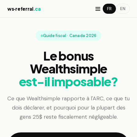
ws‑referral
.ca
FR
EN
Guide fiscal · Canada 2026
Le bonus
Wealthsimple
est-il imposable?
Ce que Wealthsimple rapporte à l'ARC, ce que tu
dois déclarer, et pourquoi pour la plupart des
gens 25$ reste fiscalement négligeable.