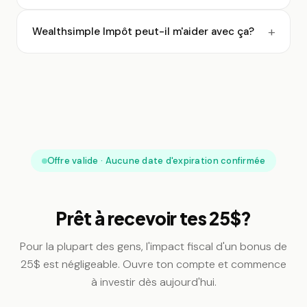
tu as un doute.
Non, tant qu'il est versé dans le compte Chèques
Wealthsimple Impôt peut-il m'aider avec ça?
Wealthsimple (compte non-enregistré). C'est pour ça
que Wealthsimple exige l'ouverture d'un compte
Oui, Wealthsimple Impôt est gratuit et gère les
Chèques pour recevoir le bonus.
revenus divers. Il ne remplace pas un conseiller fiscal
pour des situations complexes.
Offre valide · Aucune date d'expiration confirmée
Prêt à recevoir tes 25$?
Pour la plupart des gens, l'impact fiscal d'un bonus de
25$ est négligeable. Ouvre ton compte et commence
à investir dès aujourd'hui.