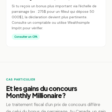
Si tu reçois un bonus plus important via l'échelle de
parrainage (ex : 275$ pour un filleul qui dépose 50
000$), la déclaration devient plus pertinente.
Consulte un comptable ou utilise Wealthsimple
Impôt pour vérifier.
Consulter un CPA
CAS PARTICULIER
Et les gains du concours
Monthly Millionaire?
Le traitement fiscal d'un prix de concours diffère
de celui du bonus de parrainage. Au Canada, un gain