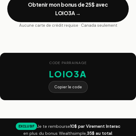
Obtenir mon bonus de 25$ avec
LOIO3A →
Aucune carte de crédit requise · Canada seulement
CODE PARRAINAGE
LOIO3A
Copier le code
Je te rembourse
10$ par Virement Interac
EXCLUSIF
en plus du bonus Wealthsimple,
35$ au total
.